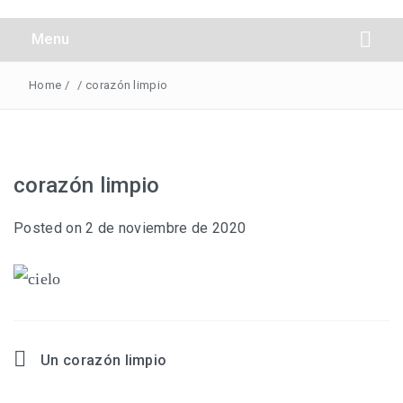
Obreros Universal
Menu
Home
/
/
corazón limpio
corazón limpio
Posted on
2 de noviembre de 2020
Un corazón limpio
Navegación
de