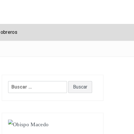
 obreros
Buscar: