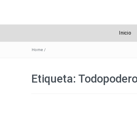
Obreros Unive
Inicio
Home
/
Etiqueta:
Todopoder