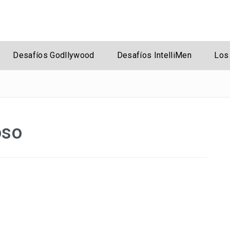
rsal
Desafíos Godllywood
Desafíos IntelliMen
Los
oso