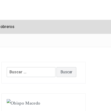
 obreros
Buscar: