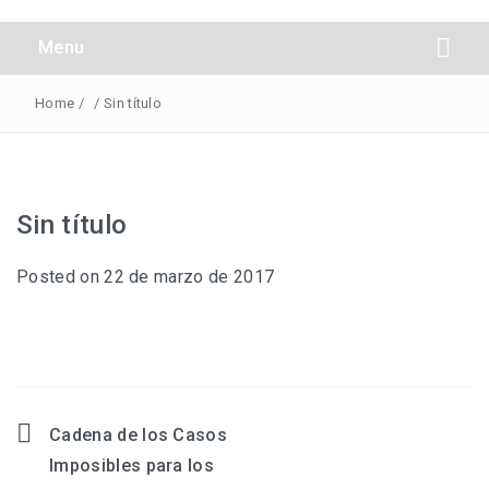
Obreros Universal
Menu
Home
/
/
Sin título
Sin título
Posted on
22 de marzo de 2017
Cadena de los Casos
Navegación
Imposibles para los
de