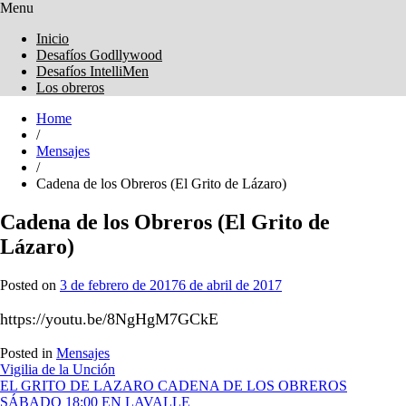
Menu
Obreros Universal
Inicio
Desafíos Godllywood
Desafíos IntelliMen
Los obreros
Home
/
Mensajes
/
Cadena de los Obreros (El Grito de Lázaro)
Cadena de los Obreros (El Grito de
Lázaro)
Posted on
3 de febrero de 2017
6 de abril de 2017
https://youtu.be/8NgHgM7GCkE
Posted in
Mensajes
Navegación
Vigilia de la Unción
EL GRITO DE LAZARO CADENA DE LOS OBREROS
de
SÁBADO 18:00 EN LAVALLE