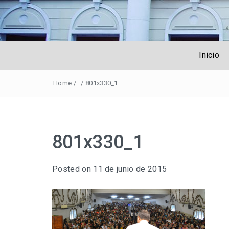
Obreros Unive
Inicio
Home
/
/
801x330_1
801x330_1
Posted on
11 de junio de 2015