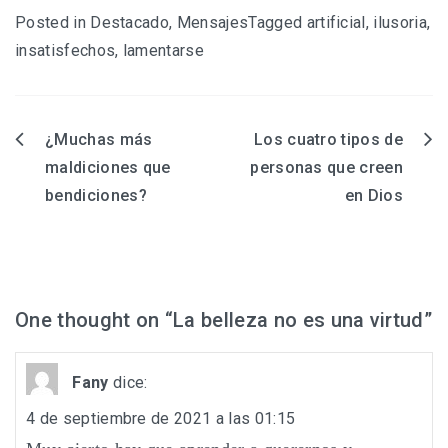
Posted in
Destacado
,
Mensajes
Tagged
artificial
,
ilusoria
,
insatisfechos
,
lamentarse
¿Muchas más
Los cuatro tipos de
Navegación
maldiciones que
personas que creen
de
bendiciones?
en Dios
entradas
One thought on “
La belleza no es una virtud
”
Fany
dice:
4 de septiembre de 2021 a las 01:15