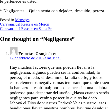
le pertenece es usted.
* Negligentes – Quien actúa con dejadez, descuido, pereza
Posted in
Mensajes
Navegación
Caravana del Rescate en Moron
Caravana del Rescate en Santa Fe
de
entradas
One thought on “
Negligentes
”
Francisco Granja
dice:
17 de febrero de 2018 a las 15:31
Hay muchos factores que nos pueden llevar a la
negligencia, algunos pueden ser la conformidad, la
pereza, el miedo, el desanimo, la falta de fe; y todos
estos elementos negativos mas temprano que tarde traen
la bancarrota espiritual; por eso se necesita una palabra
poderosa para despertar del sueño, ¿Hasta cuando seréis
negligentes para venir a poseer lo que os ha dado
Jehová el Dios de vuestros Padres? Ya es nuestro, esas
bendiciones llevan nuestros nombres, hay que desalojar