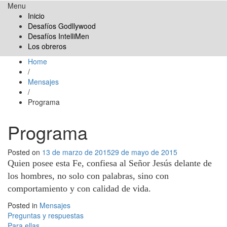
Menu
Obreros Universal
Inicio
Desafíos Godllywood
Desafíos IntelliMen
Los obreros
Home
/
Mensajes
/
Programa
Programa
Posted on
13 de marzo de 2015
29 de mayo de 2015
Quien posee esta Fe, confiesa al Señor Jesús delante de
los hombres, no solo con palabras, sino con
comportamiento y con calidad de vida.
Posted in
Mensajes
Navegación
Preguntas y respuestas
Para ellas