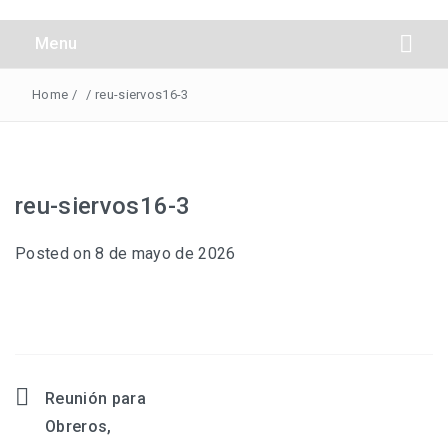
Obreros Universal
Menu
Home
/
/
reu-siervos16-3
reu-siervos16-3
Posted on
8 de mayo de 2026
Reunión para
Navegación
Obreros,
de