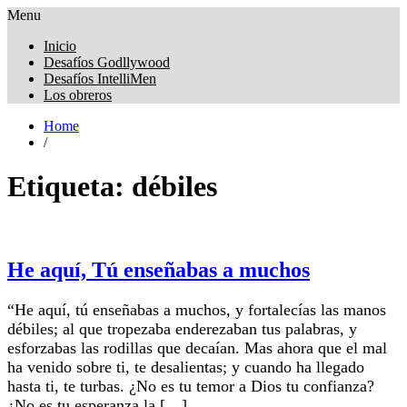
Menu
Obreros Universal
Inicio
Desafíos Godllywood
Desafíos IntelliMen
Los obreros
Home
/
Etiqueta:
débiles
He aquí, Tú enseñabas a muchos
“He aquí, tú enseñabas a muchos, y fortalecías las manos
débiles; al que tropezaba enderezaban tus palabras, y
esforzabas las rodillas que decaían. Mas ahora que el mal
ha venido sobre ti, te desalientas; y cuando ha llegado
hasta ti, te turbas. ¿No es tu temor a Dios tu confianza?
¿No es tu esperanza la […]