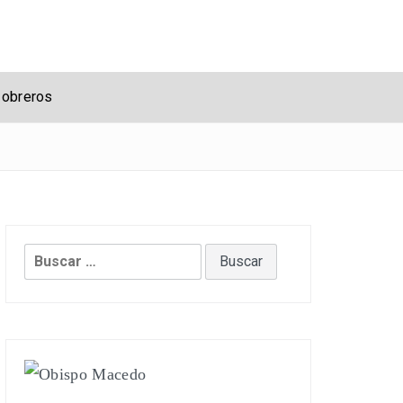
 obreros
Buscar: