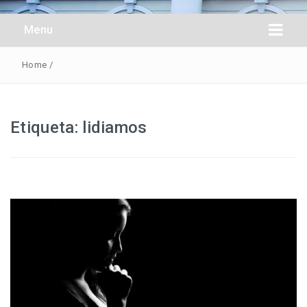
Obreros Universal
Menu
Home
/
Etiqueta:
lidiamos