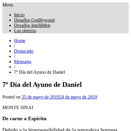
Menu
Obreros Universal
Inicio
Desafíos Godllywood
Desafíos IntelliMen
Los obreros
Home
/
Destacado
/
Mensajes
/
7º Día del Ayuno de Daniel
7º Día del Ayuno de Daniel
Posted on
25 de mayo de 2019
24 de mayo de 2019
MONTE SINAI
De carne a Espíritu
Debido a la hipersensibilidad de la naturaleza humana