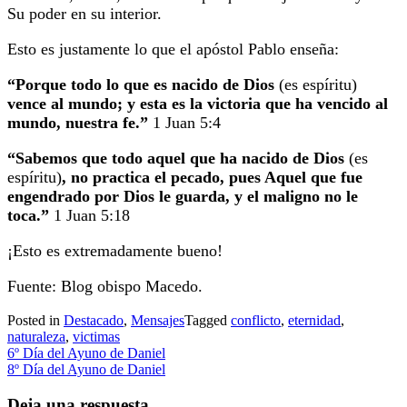
Su poder en su interior.
Esto es justamente lo que el apóstol Pablo enseña:
“Porque todo lo que es nacido de Dios
(es espíritu)
vence al mundo; y esta es la victoria que ha vencido al
mundo, nuestra fe.”
1 Juan 5:4
“Sabemos que todo aquel que ha nacido de Dios
(es
espíritu)
, no practica el pecado, pues Aquel que fue
engendrado por Dios le guarda, y el maligno no le
toca.”
1 Juan 5:18
¡Esto es extremadamente bueno!
Fuente: Blog obispo Macedo.
Posted in
Destacado
,
Mensajes
Tagged
conflicto
,
eternidad
,
naturaleza
,
victimas
Navegación
6º Día del Ayuno de Daniel
8º Día del Ayuno de Daniel
de
entradas
Deja una respuesta