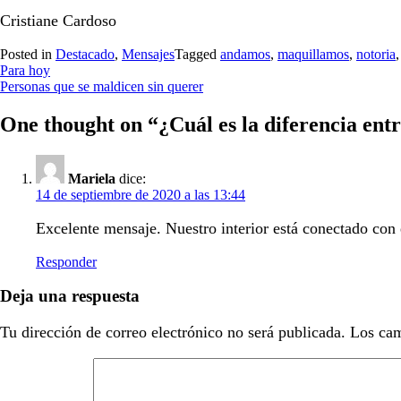
Cristiane Cardoso
Posted in
Destacado
,
Mensajes
Tagged
andamos
,
maquillamos
,
notoria
Navegación
Para hoy
Personas que se maldicen sin querer
de
entradas
One thought on “
¿Cuál es la diferencia ent
Mariela
dice:
14 de septiembre de 2020 a las 13:44
Excelente mensaje. Nuestro interior está conectado con e
Responder
Deja una respuesta
Tu dirección de correo electrónico no será publicada.
Los cam