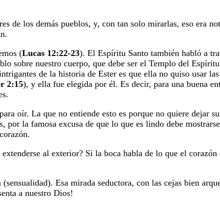
s de los demás pueblos, y, con tan solo mirarlas, eso era noto
an.
remos (
Lucas 12:22-23
). El Espíritu Santo también habló a t
ablo sobre nuestro cuerpo, que debe ser el Templo del Espíritu
 intrigantes de la historia de Ester es que ella no quiso usar l
r 2:15
), y ella fue elegida por él. Es decir, para una buena
es.
para oír. La que no entiende esto es porque no quiere dejar s
les, por la famosa excusa de que lo que es lindo debe mostrar
 corazón.
 extenderse al exterior? Si la boca habla de lo que el corazón
ia (sensualidad). Esa mirada seductora, con las cejas bien arq
senta a nuestro Dios!