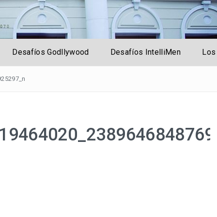
rsal
Desafíos Godllywood
Desafíos IntelliMen
Los
925297_n
19464020_2389646848769