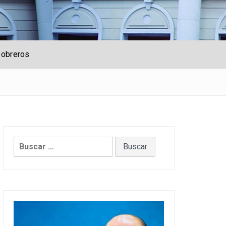
 obreros
25297_n
Buscar: