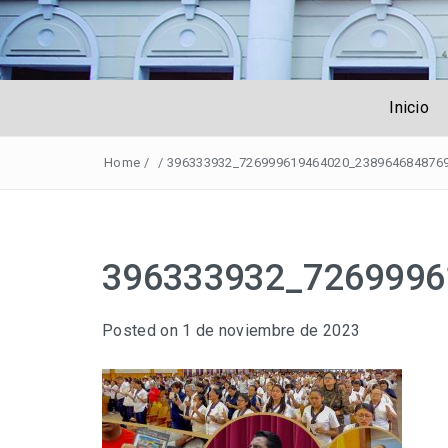
Obreros Unive
Inicio
Home
/
/
396333932_726999619464020_238964684876
396333932_7269996
Posted on
1 de noviembre de 2023