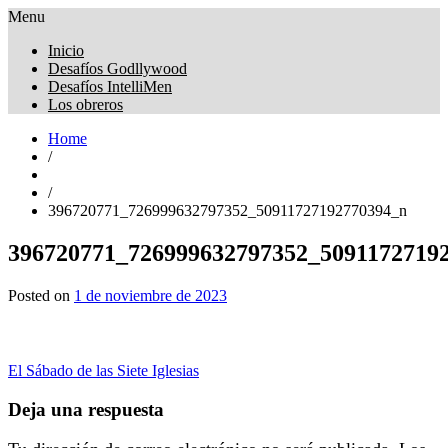
Menu
Obreros Universal
Inicio
Desafíos Godllywood
Desafíos IntelliMen
Los obreros
Home
/
/
396720771_726999632797352_50911727192770394_n
396720771_726999632797352_5091172719
Posted on
1 de noviembre de 2023
Navegación
El Sábado de las Siete Iglesias
de
Deja una respuesta
entradas