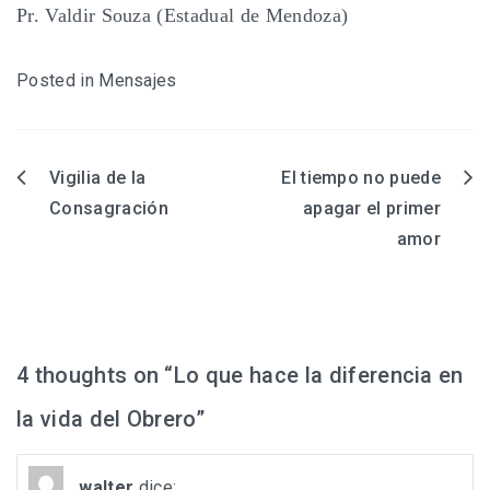
Pr. Valdir Souza (Estadual de Mendoza)
Posted in
Mensajes
Vigilia de la
El tiempo no puede
Navegación
Consagración
apagar el primer
de
amor
entradas
4 thoughts on “
Lo que hace la diferencia en
la vida del Obrero
”
walter
dice: