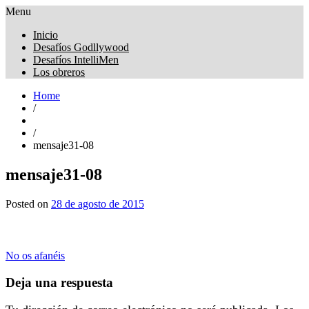
Menu
Obreros Universal
Inicio
Desafíos Godllywood
Desafíos IntelliMen
Los obreros
Home
/
/
mensaje31-08
mensaje31-08
Posted on
28 de agosto de 2015
Navegación
No os afanéis
de
Deja una respuesta
entradas