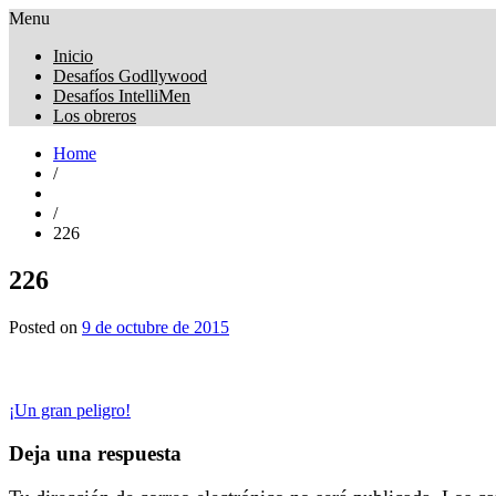
Menu
Obreros Universal
Inicio
Desafíos Godllywood
Desafíos IntelliMen
Los obreros
Home
/
/
226
226
Posted on
9 de octubre de 2015
Navegación
¡Un gran peligro!
de
Deja una respuesta
entradas