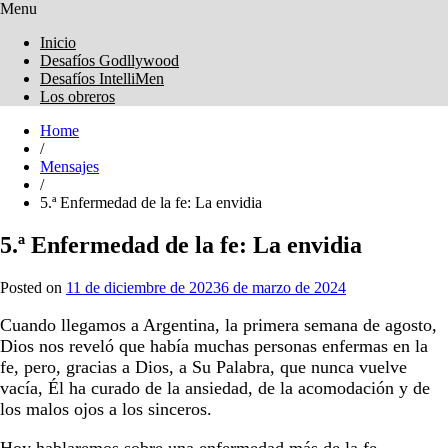
Menu
Obreros Universal
Inicio
Desafíos Godllywood
Desafíos IntelliMen
Los obreros
Home
/
Mensajes
/
5.ª Enfermedad de la fe: La envidia
5.ª Enfermedad de la fe: La envidia
Posted on
11 de diciembre de 2023
6 de marzo de 2024
Cuando llegamos a Argentina, la primera semana de agosto,
Dios nos reveló que había muchas personas enfermas en la
fe, pero, gracias a Dios, a Su Palabra, que nunca vuelve
vacía, Él ha curado de la ansiedad, de la acomodación y de
los malos ojos a los sinceros.
Hoy hablaremos sobre una enfermedad más de la fe,