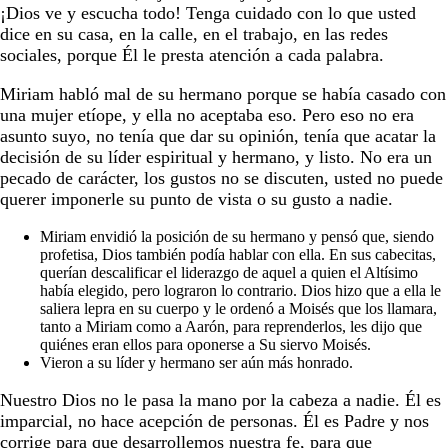
¡Dios ve y escucha todo! Tenga cuidado con lo que usted
dice en su casa, en la calle, en el trabajo, en las redes
sociales, porque Él le presta atención a cada palabra.
Miriam habló mal de su hermano porque se había casado con
una mujer etíope, y ella no aceptaba eso. Pero eso no era
asunto suyo, no tenía que dar su opinión, tenía que acatar la
decisión de su líder espiritual y hermano, y listo. No era un
pecado de carácter, los gustos no se discuten, usted no puede
querer imponerle su punto de vista o su gusto a nadie.
Miriam envidió la posición de su hermano y pensó que, siendo
profetisa, Dios también podía hablar con ella. En sus cabecitas,
querían descalificar el liderazgo de aquel a quien el Altísimo
había elegido, pero lograron lo contrario. Dios hizo que a ella le
saliera lepra en su cuerpo y le ordenó a Moisés que los llamara,
tanto a Miriam como a Aarón, para reprenderlos, les dijo que
quiénes eran ellos para oponerse a Su siervo Moisés.
Vieron a su líder y hermano ser aún más honrado.
Nuestro Dios no le pasa la mano por la cabeza a nadie. Él es
imparcial, no hace acepción de personas. Él es Padre y nos
corrige para que desarrollemos nuestra fe, para que