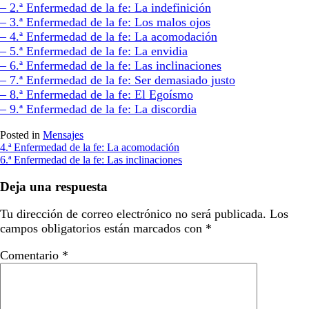
– 2.ª Enfermedad de la fe: La indefinición
– 3.ª Enfermedad de la fe: Los malos ojos
– 4.ª Enfermedad de la fe: La acomodación
– 5.ª Enfermedad de la fe: La envidia
– 6.ª Enfermedad de la fe: Las inclinaciones
– 7.ª Enfermedad de la fe: Ser demasiado justo
– 8.ª Enfermedad de la fe: El Egoísmo
– 9.ª Enfermedad de la fe: La discordia
Posted in
Mensajes
Navegación
4.ª Enfermedad de la fe: La acomodación
6.ª Enfermedad de la fe: Las inclinaciones
de
entradas
Deja una respuesta
Tu dirección de correo electrónico no será publicada.
Los
campos obligatorios están marcados con
*
Comentario
*