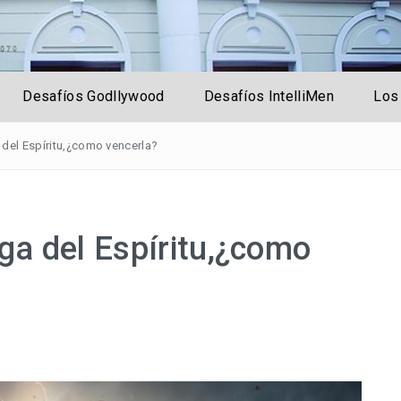
rsal
Desafíos Godllywood
Desafíos IntelliMen
Los
 del Espíritu,¿como vencerla?
iga del Espíritu,¿como