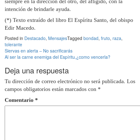
siempre en la dirección del otro, del afligido, con la
intención de brindarle ayuda.
(*) Texto extraído del libro El Espíritu Santo, del obispo
Edir Macedo.
Posted in
Destacado
,
Mensajes
Tagged
bondad
,
fruto
,
raza
,
tolerante
Navegación
Siervas en alerta – No sacrificarás
Al ser la carne enemiga del Espíritu,¿como vencerla?
de
Deja una respuesta
entradas
Tu dirección de correo electrónico no será publicada.
Los
campos obligatorios están marcados con
*
Comentario
*