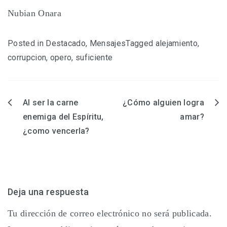
Nubian Onara
Posted in
Destacado
,
Mensajes
Tagged
alejamiento
,
corrupcion
,
opero
,
suficiente
Al ser la carne
¿Cómo alguien logra
Navegación
enemiga del Espíritu,
amar?
de
¿como vencerla?
entradas
Deja una respuesta
Tu dirección de correo electrónico no será publicada.