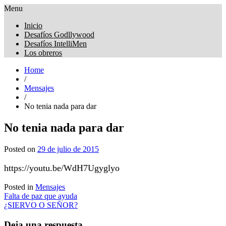
Menu
Obreros Universal
Inicio
Desafíos Godllywood
Desafíos IntelliMen
Los obreros
Home
/
Mensajes
/
No tenia nada para dar
No tenia nada para dar
Posted on
29 de julio de 2015
https://youtu.be/WdH7Ugyglyo
Posted in
Mensajes
Navegación
Falta de paz que ayuda
¿SIERVO O SEÑOR?
de
entradas
Deja una respuesta