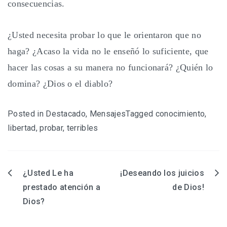
consecuencias.
¿Usted necesita probar lo que le orientaron que no
haga? ¿Acaso la vida no le enseñó lo suficiente, que
hacer las cosas a su manera no funcionará? ¿Quién lo
domina? ¿Dios o el diablo?
Posted in
Destacado
,
Mensajes
Tagged
conocimiento
,
libertad
,
probar
,
terribles
¿Usted Le ha
¡Deseando los juicios
Navegación
prestado atención a
de Dios!
de
Dios?
entradas